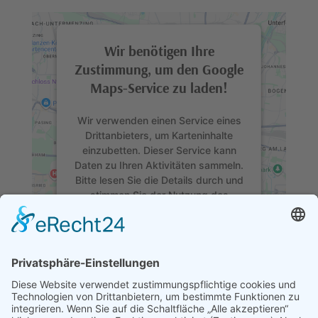
Wir benötigen Ihre
Zustimmung, um den Google
Maps-Service zu laden!
Wir verwenden einen Service eines
Drittanbieters, um Karteninhalte
einzubetten. Dieser Service kann
Daten zu Ihren Aktivitäten sammeln.
Bitte lesen Sie die Details durch und
stimmen Sie der Nutzung des
Service zu, um diese Karte
anzuzeigen.
Mehr Informationen
Akzeptieren