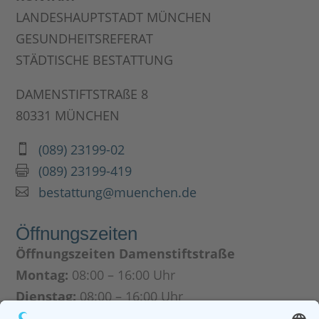
LANDESHAUPTSTADT MÜNCHEN
GESUNDHEITSREFERAT
STÄDTISCHE BESTATTUNG
DAMENSTIFTSTRAßE 8
80331 MÜNCHEN
(089) 23199-02

(089) 23199-419

bestattung@muenchen.de

Öffnungszeiten
Öffnungszeiten Damenstiftstraße
Montag:
08:00 – 16:00 Uhr
Dienstag:
08:00 – 16:00 Uhr
Mittwoch:
08:00 – 16:00 Uhr